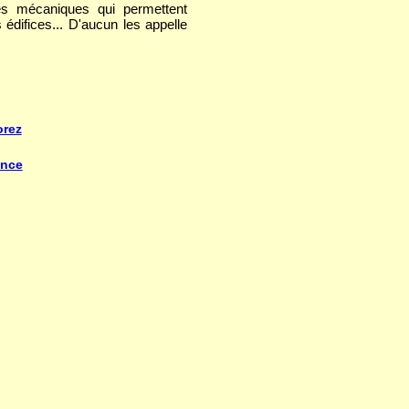
es mécaniques qui permettent
 édifices... D'aucun les appelle
orez
ance