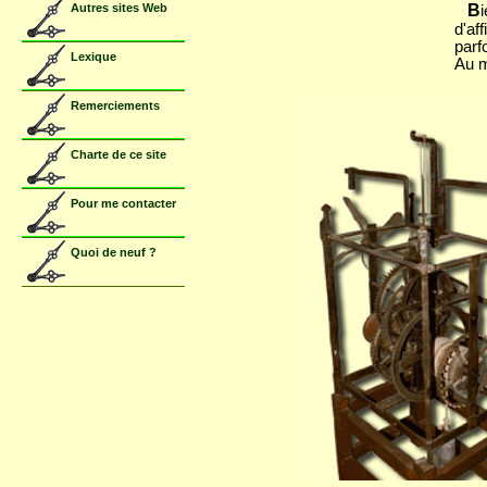
Autres sites Web
B
d'af
parf
Lexique
Au m
Remerciements
Charte de ce site
Pour me contacter
Quoi de neuf ?