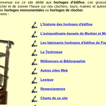
ienvenue sur ce site dédié aux
horloges d'édifice
, ces gross
ficher et de sonner l'heure sur nos clochers, tours, mairies et autres
ois
horloges monumentales
ou
horloges de clocher
.
enu :
L'histoire des horloges d'édifice
L'extraordinaire épopée de Morbier et M
Les fabricants horlogers d'édifice de Fr
La Technique
Références et Bibliographie
Autres sites Web
Lexique
Remerciements
Charte de ce site